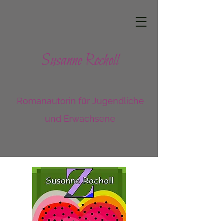
Susanne Rocholl
Romanautorin für Jugendliche
und Erwachsene